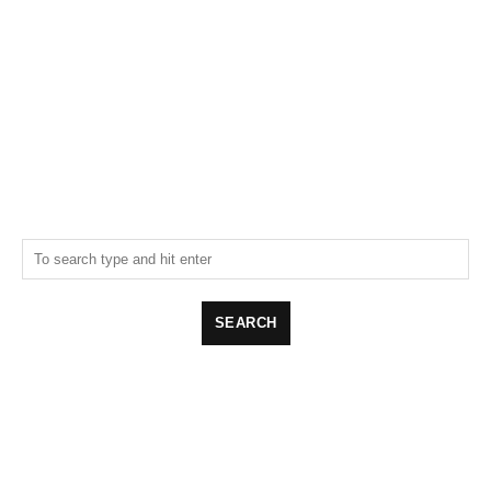
NOTHING
FOUND
Sorry, but nothing matched your search terms.
Please try again with some different keywords.